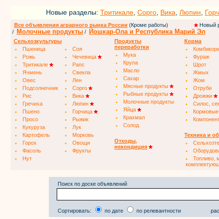
Новые разделы:
Тритикале
,
Сорго
,
Вика
,
Люпин
,
Гор
Все объявления аграрного рынка России
(Кроме работы)
Новый 
Молочные продукты
Йошкар-Ола и Республика Марий Эл
/
/
Сельхозкультуры
Продукты
Корма
переработки
Пшеница
Соя
Комбикор
Мука
Рожь
Чечевица
Фураж
Крупа
Тритикале
Рапс
Шрот
Масло
Ячмень
Свекла
Жмых
Сахар
Овес
Лен
Жом
Мясные продукты
Подсолнечник
Сорго
Отруби
Рыбные продукты
Рис
Вика
Дрожжи
Молочные продукты
Гречиха
Люпин
Силос, се
Яйца
Пшено
Горчица
Кормовые
Крахмал
Просо
Рыжик
Компонен
Солод
Кукуруза
Лук
Картофель
Морковь
Техника и о
Отходы,
Горох
Овощи
Сельхозт
некондиция
Фасоль
Фрукты
Оборудов
Нут
Топливо, 
комплектую
Поиск по доске объявлений
Сортировать:
по дате
по релевантности
рас