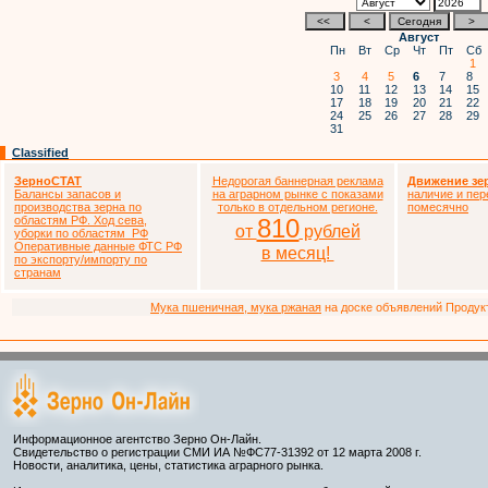
Август
Пн
Вт
Ср
Чт
Пт
Сб
1
3
4
5
6
7
8
10
11
12
13
14
15
17
18
19
20
21
22
24
25
26
27
28
29
31
Classified
ЗерноСТАТ
Недорогая баннерная реклама
Движение зе
Балансы запасов и
на аграрном рынке с показами
наличие и пер
производства зерна по
только в отдельном регионе.
помесячно
областям РФ. Ход сева,
810
от
рублей
уборки по областям РФ
Оперативные данные ФТС РФ
в месяц!
по экспорту/импорту по
странам
Мука пшеничная, мука ржаная
на доске объявлений Продукто
Информационное агентство Зерно Он-Лайн.
Свидетельство о регистрации СМИ ИА №ФС77-31392 от 12 марта 2008 г.
Новости, аналитика, цены, статистика аграрного рынка.