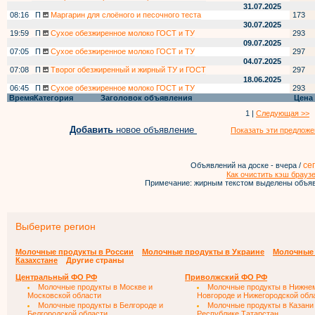
31.07.2025
08:16
П
Маргарин для слоёного и песочного теста
173
30.07.2025
19:59
П
Сухое обезжиренное молоко ГОСТ и ТУ
293
09.07.2025
07:05
П
Сухое обезжиренное молоко ГОСТ и ТУ
297
04.07.2025
07:08
П
Творог обезжиренный и жирный ТУ и ГОСТ
297
18.06.2025
06:45
П
Сухое обезжиренное молоко ГОСТ и ТУ
293
Время
Категория
Заголовок объявления
Цена
1 |
Следующая >>
Добавить
новое объявление
Показать эти предложе
се
Объявлений на доске - вчера /
Как очистить кэш брауз
Примечание: жирным текстом выделены объяв
Выберите регион
Молочные продукты в России
Молочные продукты в Украине
Молочные 
Казахстане
Другие страны
Центральный ФО РФ
Приволжский ФО РФ
Молочные продукты в Москве и
Молочные продукты в Нижне
Московской области
Новгороде и Нижегородской обл
Молочные продукты в Белгороде и
Молочные продукты в Казани
Белгородской области
Республике Татарстан