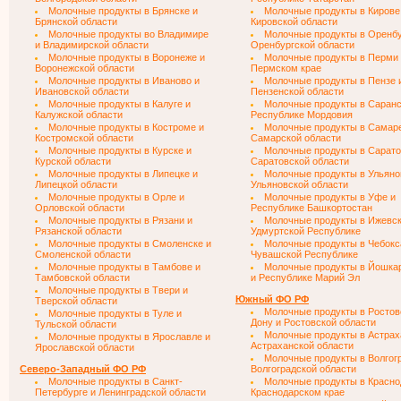
Молочные продукты в Брянске и
Молочные продукты в Кирове
Брянской области
Кировской области
Молочные продукты во Владимире
Молочные продукты в Оренбу
и Владимирской области
Оренбургской области
Молочные продукты в Воронеже и
Молочные продукты в Перми
Воронежской области
Пермском крае
Молочные продукты в Иваново и
Молочные продукты в Пензе 
Ивановской области
Пензенской области
Молочные продукты в Калуге и
Молочные продукты в Саранс
Калужской области
Республике Мордовия
Молочные продукты в Костроме и
Молочные продукты в Самар
Костромской области
Самарской области
Молочные продукты в Курске и
Молочные продукты в Сарато
Курской области
Саратовской области
Молочные продукты в Липецке и
Молочные продукты в Ульяно
Липецкой области
Ульяновской области
Молочные продукты в Орле и
Молочные продукты в Уфе и
Орловской области
Республике Башкортостан
Молочные продукты в Рязани и
Молочные продукты в Ижевск
Рязанской области
Удмуртской Республике
Молочные продукты в Смоленске и
Молочные продукты в Чебокс
Смоленской области
Чувашской Республике
Молочные продукты в Тамбове и
Молочные продукты в Йошка
Тамбовской области
и Республике Марий Эл
Молочные продукты в Твери и
Южный ФО РФ
Тверской области
Молочные продукты в Ростов
Молочные продукты в Туле и
Дону и Ростовской области
Тульской области
Молочные продукты в Астрах
Молочные продукты в Ярославле и
Астраханской области
Ярославской области
Молочные продукты в Волгог
Северо-Западный ФО РФ
Волгоградской области
Молочные продукты в Санкт-
Молочные продукты в Красно
Петербурге и Ленинградской области
Краснодарском крае