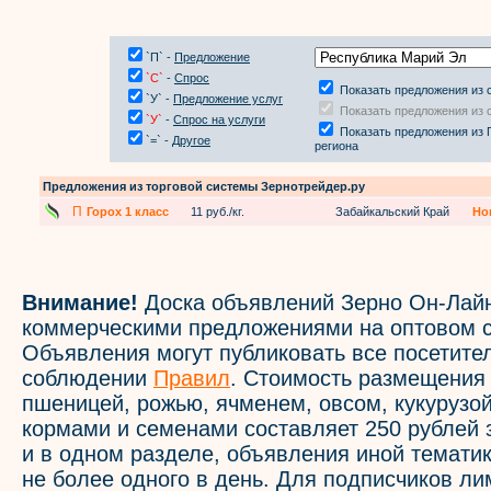
`П` -
Предложение
`С`
-
Спрос
Показать предложения из 
`У` -
Предложение услуг
Показать предложения из 
`У`
-
Спрос на услуги
Показать предложения из 
`=` -
Другое
региона
Предложения из торговой системы Зернотрейдер.ру
П
Горох 1 класс
11 руб./кг.
Забайкальский Край
Но
Внимание!
Доска объявлений Зерно Он-Лайн
коммерческими предложениями на оптовом с
Объявления могут публиковать все посетите
соблюдении
Правил
. Стоимость размещения
пшеницей, рожью, ячменем, овсом, кукурузой
кормами и семенами составляет 250 рублей 
и в одном разделе, объявления иной темати
не более одного в день. Для подписчиков л