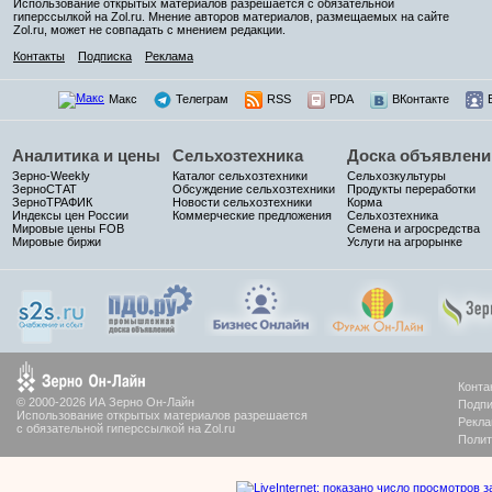
Использование открытых материалов разрешается с обязательной
гиперссылкой на Zol.ru. Мнение авторов материалов, размещаемых на сайте
Zol.ru, может не совпадать с мнением редакции.
Контакты
Подписка
Реклама
Макс
Телеграм
RSS
PDA
ВКонтакте
Аналитика и цены
Сельхозтехника
Доска объявлени
Зерно-Weekly
Каталог сельхозтехники
Сельхозкультуры
ЗерноСТАТ
Обсуждение сельхозтехники
Продукты переработки
ЗерноТРАФИК
Новости сельхозтехники
Корма
Индексы цен России
Коммерческие предложения
Сельхозтехника
Мировые цены FOB
Семена и агросредства
Мировые биржи
Услуги на агрорынке
Конта
© 2000-2026 ИА Зерно Он-Лайн
Подпи
Использование открытых материалов разрешается
Рекла
с обязательной гиперссылкой на Zol.ru
Полит