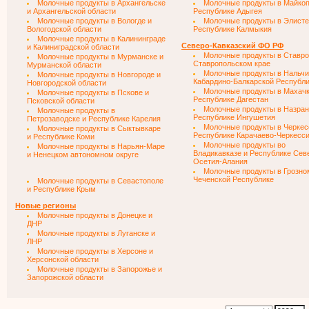
Молочные продукты в Архангельске
Молочные продукты в Майкоп
и Архангельской области
Республике Адыгея
Молочные продукты в Вологде и
Молочные продукты в Элисте
Вологодской области
Республике Калмыкия
Молочные продукты в Калининграде
Северо-Кавказский ФО РФ
и Калиниградской области
Молочные продукты в Ставро
Молочные продукты в Мурманске и
Ставропольском крае
Мурманской области
Молочные продукты в Нальчи
Молочные продукты в Новгороде и
Кабардино-Балкарской Республ
Новгородской области
Молочные продукты в Махачк
Молочные продукты в Пскове и
Республике Дагестан
Псковской области
Молочные продукты в Назран
Молочные продукты в
Республике Ингушетия
Петрозаводске и Республике Карелия
Молочные продукты в Черкес
Молочные продукты в Сыктывкаре
Республике Карачаево-Черкесс
и Республике Коми
Молочные продукты во
Молочные продукты в Нарьян-Маре
Владикавказе и Республике Сев
и Ненецком автономном округе
Осетия-Алания
Молочные продукты в Грозно
Чеченской Республике
Молочные продукты в Севастополе
и Республике Крым
Новые регионы
Молочные продукты в Донецке и
ДНР
Молочные продукты в Луганске и
ЛНР
Молочные продукты в Херсоне и
Херсонской области
Молочные продукты в Запорожье и
Запорожской области