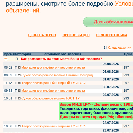
расширены, смотрите более подробно
Услов
объявлений
.
ЦЕНЫ НА ЗЕРНО
ПРОГНОЗЫ ЦЕН
СЕЛЬХОЗТЕХНИКА
1 |
Следующая >>
Время
Категория
Заголовок объявления
Цена
П
Как разместить на этом месте Ваше объявление?
06.08.2026
08:02
П
Маргарин для слоёного и песочного теста
197
05.08.2026
08:09
П
Сухое обезжиренное молоко Нижний Новгород
293
31.07.2026
11:12
П
Творог обезжиренный и жирный ТУ и ГОСТ
297
30.07.2026
09:53
П
Маргарин для слоёного и песочного теста
197
29.07.2026
10:01
П
Сухое обезжиренное молоко ГОСТ ТУ
293
24.07.2026
10:58
П
Творог обезжиренный и жирный ТУ и ГОСТ
297
23.07.2026