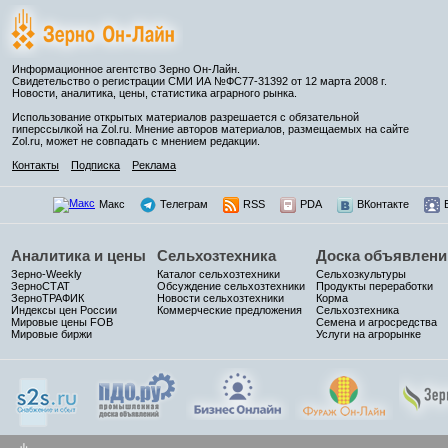
Информационное агентство Зерно Он-Лайн.
Свидетельство о регистрации СМИ ИА №ФС77-31392 от 12 марта 2008 г.
Новости, аналитика, цены, статистика аграрного рынка.
Использование открытых материалов разрешается с обязательной
гиперссылкой на Zol.ru. Мнение авторов материалов, размещаемых на сайте
Zol.ru, может не совпадать с мнением редакции.
Контакты
Подписка
Реклама
Макс
Телеграм
RSS
PDA
ВКонтакте
Аналитика и цены
Сельхозтехника
Доска объявлени
Зерно-Weekly
Каталог сельхозтехники
Сельхозкультуры
ЗерноСТАТ
Обсуждение сельхозтехники
Продукты переработки
ЗерноТРАФИК
Новости сельхозтехники
Корма
Индексы цен России
Коммерческие предложения
Сельхозтехника
Мировые цены FOB
Семена и агросредства
Мировые биржи
Услуги на агрорынке