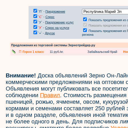
`П` -
Предложение
`С`
-
Спрос
Показать предложения из 
`У` -
Предложение услуг
Показать предложения из 
`У`
-
Спрос на услуги
Показать предложения из 
`=` -
Другое
региона
Предложения из торговой системы Зернотрейдер.ру
П
Горох 1 класс
11 руб./кг.
Забайкальский Край
Но
Внимание!
Доска объявлений Зерно Он-Лайн
коммерческими предложениями на оптовом с
Объявления могут публиковать все посетите
соблюдении
Правил
. Стоимость размещения
пшеницей, рожью, ячменем, овсом, кукурузой
кормами и семенами составляет 250 рублей 
и в одном разделе, объявления иной темати
не более одного в день. Для подписчиков л