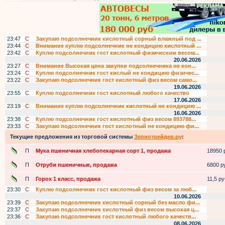
23:47
С
Закупаю подсолнечник кислотный сорный влажный под ...
23:44
С
Внимание куплю подсолнечник не кондицию кислотный ...
23:42
С
Куплю подсолнечник гост кислотный физическим весом...
20.06.2026
23:27
С
Внимание Высокая цена закупки подсолнечника не кон...
23:24
С
Куплю подсолнечник гост кислый не кондицию физичес...
23:22
С
Закупаю подсолнечник гост кислотный физ весом само...
19.06.2026
23:55
С
Куплю подсолнечник гост кислотный любого качество
17.06.2026
23:19
С
Внимание куплю подсолнечник кислотный не кондицию ...
16.06.2026
23:38
С
Куплю подсолнечник гост кислотный физ весом 893788...
23:33
С
Закупаю подсолнечник гост кислотный не кондицию фи...
Текущие предложения из торговой системы
Зернотрейдер.ру
:
П
Мука пшеничная хлебопекарная сорт 1, продажа
18950 р
П
Отруби пшеничные, продажа
6800 ру
П
Горох 1 класс, продажа
11,5 руб
23:30
С
Куплю подсолнечник гост кислотный физ весом за люб...
10.06.2026
23:39
С
Закупаю подсолнечник кислотный сорный без масло фи...
23:37
С
Закупаю подсолнечник кислотный физ весом высокая ц...
23:36
С
Закупаю подсолнечник гост кислотный любого качеств...
08.06.2026