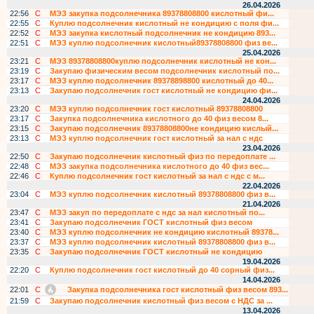
26.04.2026
22:56
С
МЭЗ закупка подсолнечника 89378808800 кислотный фи...
22:55
С
Куплю подсолнечник кислотный не кондицию с поля фи...
22:52
С
МЭЗ закупка кислотный подсолнечник не кондицию 893...
22:51
С
МЭЗ куплю подсолнечник кислотный89378808800 физ ве...
25.04.2026
23:21
С
МЭЗ 89378808800куплю подсолнечник кислотный не кон...
23:19
С
Закупаю физическим весом подсолнечник кислотный по...
23:17
С
МЭЗ куплю подсолнечник 89378898800 кислотный до 40...
23:13
С
Закупаю подсолнечник гост кислотный не кондицию фи...
24.04.2026
23:20
С
МЭЗ куплю подсолнечник гост кислотный 89378808800
23:17
С
Закупка подсолнечника кислотного до 40 физ весом 8...
23:15
С
Закупаю подсолнечник 89378808800не кондицию кислый...
23:13
С
МЭЗ куплю подсолнечник гост кислотный за нал с ндс
23.04.2026
22:50
С
Закупаю подсолнечник кислотный физ по передоплате ...
22:48
С
МЭЗ закупка подсолнечника кислотного до 40 физ вес...
22:46
С
Куплю подсолнечник гост кислотный за нал с ндс с м...
22.04.2026
23:04
С
МЭЗ куплю подсолнечник кислотный 89378808800 физ в...
21.04.2026
23:47
С
МЭЗ закуп по передоплате с ндс за нал кислотный по...
23:41
С
Закупаю подсолнечник ГОСТ кислотный физ весом
23:40
С
МЭЗ куплю подсолнечник не кондицию кислотный 89378...
23:37
С
МЭЗ куплю подсолнечник кислотный 89378808800 физ в...
23:35
С
Закупаю подсолнечник ГОСТ кислотный не кондицию
19.04.2026
22:20
С
Куплю подсолнечник гост кислотный до 40 сорный физ...
14.04.2026
22:01
С
Закупка подсолнечника гост кислотный физ весом 893...
21:59
С
Закупаю подсолнечник кислотный физ весом с НДС за ...
13.04.2026