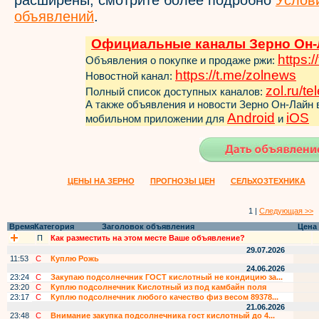
расширены, смотрите более подробно
Услов
объявлений
.
Официальные каналы Зерно Он-
https:/
Объявления о покупке и продаже ржи:
https://t.me/zol
news
Новостной канал:
zol.ru/t
Полный список доступных каналов:
А также объявления и новости Зерно Он-Лайн
Android
iOS
мобильном приложении для
и
ЦЕНЫ НА ЗЕРНО
ПРОГНОЗЫ ЦЕН
СЕЛЬХОЗТЕХНИКА
1 |
Следующая >>
Время
Категория
Заголовок объявления
Цена
П
Как разместить на этом месте Ваше объявление?
29.07.2026
11:53
С
Куплю Рожь
24.06.2026
23:24
С
Закупаю подсолнечник ГОСТ кислотный не кондицию за...
23:20
С
Куплю подсолнечник Кислотный из под камбайн поля
23:17
С
Куплю подсолнечник любого качество физ весом 89378...
21.06.2026
23:48
С
Внимание закупка подсолнечника гост кислотный до 4...