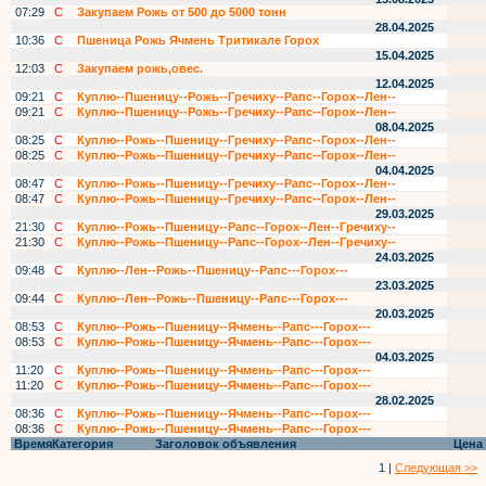
07:29
С
Закупаем Рожь от 500 до 5000 тонн
28.04.2025
10:36
С
Пшеница Рожь Ячмень Тритикале Горох
15.04.2025
12:03
С
Закупаем рожь,овес.
12.04.2025
09:21
С
Куплю--Пшеницу--Рожь--Гречиху--Рапс--Горох--Лен--
09:21
С
Куплю--Пшеницу--Рожь--Гречиху--Рапс--Горох--Лен--
08.04.2025
08:25
С
Куплю--Рожь--Пшеницу--Гречиху--Рапс--Горох--Лен--
08:25
С
Куплю--Рожь--Пшеницу--Гречиху--Рапс--Горох--Лен--
04.04.2025
08:47
С
Куплю--Рожь--Пшеницу--Гречиху--Рапс--Горох--Лен--
08:47
С
Куплю--Рожь--Пшеницу--Гречиху--Рапс--Горох--Лен--
29.03.2025
21:30
С
Куплю--Рожь--Пшеницу--Рапс--Горох--Лен--Гречиху--
21:30
С
Куплю--Рожь--Пшеницу--Рапс--Горох--Лен--Гречиху--
24.03.2025
09:48
С
Куплю--Лен--Рожь--Пшеницу--Рапс---Горох---
23.03.2025
09:44
С
Куплю--Лен--Рожь--Пшеницу--Рапс---Горох---
20.03.2025
08:53
С
Куплю--Рожь--Пшеницу--Ячмень--Рапс---Горох---
08:53
С
Куплю--Рожь--Пшеницу--Ячмень--Рапс---Горох---
04.03.2025
11:20
С
Куплю--Рожь--Пшеницу--Ячмень--Рапс---Горох---
11:20
С
Куплю--Рожь--Пшеницу--Ячмень--Рапс---Горох---
28.02.2025
08:36
С
Куплю--Рожь--Пшеницу--Ячмень--Рапс---Горох---
08:36
С
Куплю--Рожь--Пшеницу--Ячмень--Рапс---Горох---
Время
Категория
Заголовок объявления
Цена
1 |
Следующая >>