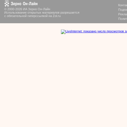
Конта
© 2000-2026 ИА Зерно Он-Лайн
Подпи
Использование открытых материалов разрешается
Рекла
с обязательной гиперссылкой на Zol.ru
Полит