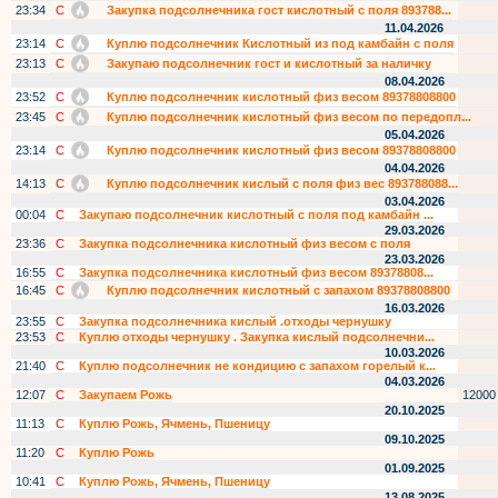
23:34
С
Закупка подсолнечника гост кислотный с поля 893788...
11.04.2026
23:14
С
Куплю подсолнечник Кислотный из под камбайн с поля
23:13
С
Закупаю подсолнечник гост и кислотный за наличку
08.04.2026
23:52
С
Куплю подсолнечник кислотный физ весом 89378808800
23:45
С
Куплю подсолнечник кислотный физ весом по передопл...
05.04.2026
23:14
С
Куплю подсолнечник кислотный физ весом 89378808800
04.04.2026
14:13
С
Куплю подсолнечник кислый с поля физ вес 893788088...
03.04.2026
00:04
С
Закупаю подсолнечник кислотный с поля под камбайн ...
29.03.2026
23:36
С
Закупка подсолнечника кислотный физ весом с поля
23.03.2026
16:55
С
Закупка подсолнечника кислотный физ весом 89378808...
16:45
С
Куплю подсолнечник кислотный с запахом 89378808800
16.03.2026
23:55
С
Закупка подсолнечника кислый .отходы чернушку
23:53
С
Куплю отходы чернушку . Закупка кислый подсолнечни...
10.03.2026
21:40
С
Куплю подсолнечник не кондицию с запахом горелый к...
04.03.2026
12:07
С
Закупаем Рожь
12000
20.10.2025
11:13
С
Куплю Рожь, Ячмень, Пшеницу
09.10.2025
11:20
С
Куплю Рожь
01.09.2025
10:41
С
Куплю Рожь, Ячмень, Пшеницу
13.08.2025