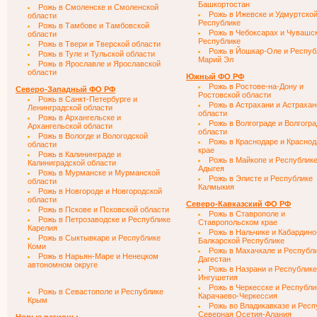
Башкортостан
Рожь в Смоленске и Смоленской
Рожь в Ижевске и Удмуртско
области
Республике
Рожь в Тамбове и Тамбовской
Рожь в Чебоксарах и Чувашс
области
Республике
Рожь в Твери и Тверской области
Рожь в Йошкар-Оле и Респуб
Рожь в Туле и Тульской области
Марий Эл
Рожь в Ярославле и Ярославской
области
Южный ФО РФ
Рожь в Ростове-на-Дону и
Северо-Западный ФО РФ
Ростовской области
Рожь в Санкт-Петербурге и
Рожь в Астрахани и Астрахан
Ленинградской области
области
Рожь в Архангельске и
Рожь в Волгограде и Волгогр
Архангельской области
области
Рожь в Вологде и Вологодской
Рожь в Краснодаре и Красно
области
крае
Рожь в Калининграде и
Рожь в Майкопе и Республик
Калиниградской области
Адыгея
Рожь в Мурманске и Мурманской
Рожь в Элисте и Республике
области
Калмыкия
Рожь в Новгороде и Новгородской
области
Северо-Кавказский ФО РФ
Рожь в Пскове и Псковской области
Рожь в Ставрополе и
Рожь в Петрозаводске и Республике
Ставропольском крае
Карелия
Рожь в Нальчике и Кабардино
Рожь в Сыктывкаре и Республике
Балкарской Республике
Коми
Рожь в Махачкале и Республ
Рожь в Нарьян-Маре и Ненецком
Дагестан
автономном округе
Рожь в Назрани и Республике
Ингушетия
Рожь в Черкесске и Республи
Рожь в Севастополе и Республике
Карачаево-Черкессия
Крым
Рожь во Владикавказе и Респ
Северная Осетия-Алания