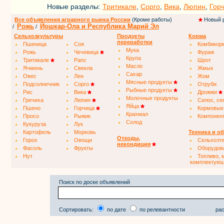
Новые разделы:
Тритикале
,
Сорго
,
Вика
,
Люпин
,
Гор
Все объявления аграрного рынка России
(Кроме работы)
Новый 
Рожь
Йошкар-Ола и Республика Марий Эл
/
/
Сельхозкультуры
Продукты
Корма
переработки
Пшеница
Соя
Комбикор
Мука
Рожь
Чечевица
Фураж
Крупа
Тритикале
Рапс
Шрот
Масло
Ячмень
Свекла
Жмых
Сахар
Овес
Лен
Жом
Мясные продукты
Подсолнечник
Сорго
Отруби
Рыбные продукты
Рис
Вика
Дрожжи
Молочные продукты
Гречиха
Люпин
Силос, се
Яйца
Пшено
Горчица
Кормовые
Крахмал
Просо
Рыжик
Компонен
Солод
Кукуруза
Лук
Картофель
Морковь
Техника и о
Отходы,
Горох
Овощи
Сельхозт
некондиция
Фасоль
Фрукты
Оборудов
Нут
Топливо, 
комплектую
Поиск по доске объявлений
Сортировать:
по дате
по релевантности
рас