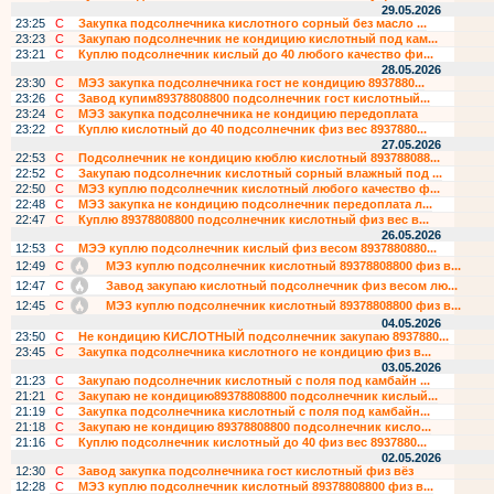
29.05.2026
23:25
С
Закупка подсолнечника кислотного сорный без масло ...
23:23
С
Закупаю подсолнечник не кондицию кислотный под кам...
23:21
С
Куплю подсолнечник кислый до 40 любого качество фи...
28.05.2026
23:30
С
МЭЗ закупка подсолнечника гост не кондицию 8937880...
23:26
С
Завод купим89378808800 подсолнечник гост кислотный...
23:24
С
МЭЗ закупка подсолнечника не кондицию передоплата
23:22
С
Куплю кислотный до 40 подсолнечник физ вес 8937880...
27.05.2026
22:53
С
Подсолнечник не кондицию кюблю кислотный 893788088...
22:52
С
Закупаю подсолнечник кислотный сорный влажный под ...
22:50
С
МЭЗ куплю подсолнечник кислотный любого качество ф...
22:48
С
МЭЗ закупка не кондицию подсолнечник передоплата л...
22:47
С
Куплю 89378808800 подсолнечник кислотный физ вес в...
26.05.2026
12:53
С
МЭЭ куплю подсолнечник кислый физ весом 8937880880...
12:49
С
МЭЗ куплю подсолнечник кислотный 89378808800 физ в...
12:47
С
Завод закупаю кислотный подсолнечник физ весом лю...
12:45
С
МЭЗ куплю подсолнечник кислотный 89378808800 физ в...
04.05.2026
23:50
С
Не кондицию КИСЛОТНЫЙ подсолнечник закупаю 8937880...
23:45
С
Закупка подсолнечника кислотного не кондицию физ в...
03.05.2026
21:23
С
Закупаю подсолнечник кислотный с поля под камбайн ...
21:21
С
Закупаю не кондицию89378808800 подсолнечник кислый...
21:19
С
Закупка подсолнечника кислотный с поля под камбайн...
21:18
С
Закупаю не кондицию 89378808800 подсолнечник кисло...
21:16
С
Куплю подсолнечник кислотный до 40 физ вес 8937880...
02.05.2026
12:30
С
Завод закупка подсолнечника гост кислотный физ вёз
12:28
С
МЭЗ куплю подсолнечник кислотный 89378808800 физ в...