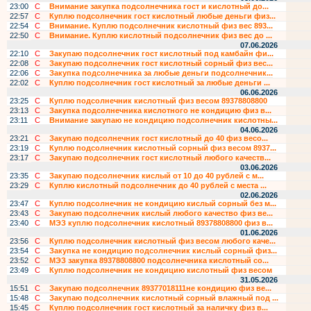
23:00
С
Внимание закупка подсолнечника гост и кислотный до...
22:57
С
Куплю подсолнечник гост кислотный любые деньги физ...
22:54
С
Внимание. Куплю подсолнечник кислотный физ вес 893...
22:50
С
Внимание. Куплю кислотный подсолнечник физ вес до ...
07.06.2026
22:10
С
Закупаю подсолнечник гост кислотный под камбайн фи...
22:08
С
Закупаю подсолнечник гост кислотный сорный физ вес...
22:06
С
Закупка подсолнечника за любые деньги подсолнечник...
22:02
С
Куплю подсолнечник гост кислотный за любые деньги ...
06.06.2026
23:25
С
Куплю подсолнечник кислотный физ весом 89378808800
23:13
С
Закупка подсолнечника кислотного не кондицию физ в...
23:11
С
Внимание закупаю не кондицию подсолнечник кислотны...
04.06.2026
23:21
С
Закупаю подсолнечник гост кислотный до 40 физ весо...
23:19
С
Куплю подсолнечник кислотный сорный физ весом 8937...
23:17
С
Закупаю подсолнечник гост кислотный любого качеств...
03.06.2026
23:35
С
Закупаю подсолнечник кислый от 10 до 40 рублей с м...
23:29
С
Куплю кислотный подсолнечник до 40 рублей с места ...
02.06.2026
23:47
С
Куплю подсолнечник не кондицию кислый сорный без м...
23:43
С
Закупаю подсолнечник кислый любого качество физ ве...
23:40
С
МЭЗ куплю подсолнечник кислотный 89378808800 физ в...
01.06.2026
23:56
С
Куплю подсолнечник кислотный физ весом любого каче...
23:54
С
Закупка не кондицию подсолнечник кислый сорный физ...
23:52
С
МЭЗ закупка 89378808800 подсолнечника кислотный со...
23:49
С
Куплю подсолнечник не кондицию кислотный физ весом
31.05.2026
15:51
С
Закупаю подсолнечник 89377018111не кондицию физ ве...
15:48
С
Закупаю подсолнечник кислотный сорный влажный под ...
15:45
С
Куплю подсолнечник гост кислотный за наличку физ в...