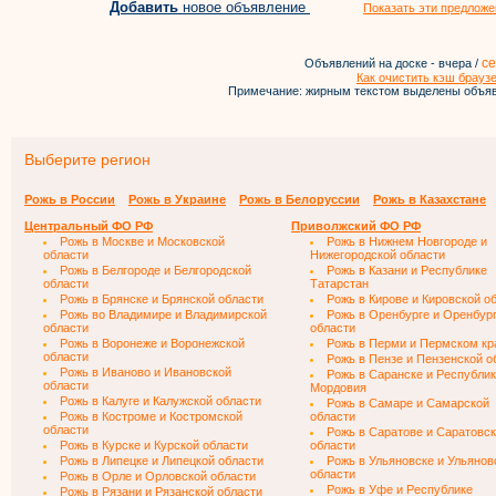
Добавить
новое объявление
Показать эти предложе
се
Объявлений на доске - вчера /
Как очистить кэш брауз
Примечание: жирным текстом выделены объяв
Выберите регион
Рожь в России
Рожь в Украине
Рожь в Белоруссии
Рожь в Казахстане
Центральный ФО РФ
Приволжский ФО РФ
Рожь в Москве и Московской
Рожь в Нижнем Новгороде и
области
Нижегородской области
Рожь в Белгороде и Белгородской
Рожь в Казани и Республике
области
Татарстан
Рожь в Брянске и Брянской области
Рожь в Кирове и Кировской о
Рожь во Владимире и Владимирской
Рожь в Оренбурге и Оренбур
области
области
Рожь в Воронеже и Воронежской
Рожь в Перми и Пермском кр
области
Рожь в Пензе и Пензенской о
Рожь в Иваново и Ивановской
Рожь в Саранске и Республи
области
Мордовия
Рожь в Калуге и Калужской области
Рожь в Самаре и Самарской
Рожь в Костроме и Костромской
области
области
Рожь в Саратове и Саратовс
Рожь в Курске и Курской области
области
Рожь в Липецке и Липецкой области
Рожь в Ульяновске и Ульянов
области
Рожь в Орле и Орловской области
Рожь в Уфе и Республике
Рожь в Рязани и Рязанской области