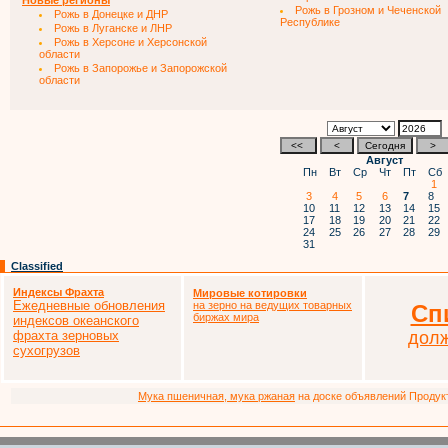
Новые регионы
Рожь в Грозном и Чеченской
Рожь в Донецке и ДНР
Республике
Рожь в Луганске и ЛНР
Рожь в Херсоне и Херсонской
области
Рожь в Запорожье и Запорожской
области
Август
Пн
Вт
Ср
Чт
Пт
Сб
1
3
4
5
6
7
8
10
11
12
13
14
15
17
18
19
20
21
22
24
25
26
27
28
29
31
Classified
Индексы Фрахта
Мировые котировки
Ежедневные обновления
на зерно на ведущих товарных
Сп
биржах мира
индексов океанского
фрахта зерновых
дол
сухогрузов
Мука пшеничная, мука ржаная
на доске объявлений Продукто